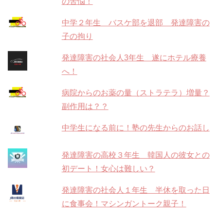
の苦悩！
中学２年生 バスケ部を退部 発達障害の
子の拘り
発達障害の社会人3年生 遂にホテル療養
へ！
病院からのお薬の量（ストラテラ）増量？
副作用は？？
中学生になる前に！塾の先生からのお話し
発達障害の高校３年生 韓国人の彼女との
初デート！女心は難しい？
発達障害の社会人１年生 半休を取った日
に食事会！マシンガントーク親子！