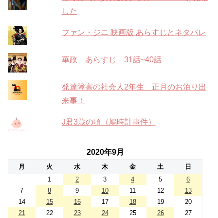
した
ファン・ジニ 映画版 あらすじとネタバレ
華政 あらすじ 31話~40話
発達障害の社会人2年生 正月のお泊り出
来事！
J君3歳の頃（鳩時計事件）
2020年9月
月
火
水
木
金
土
日
1
2
3
4
5
6
7
8
9
10
11
12
13
14
15
16
17
18
19
20
21
22
23
24
25
26
27