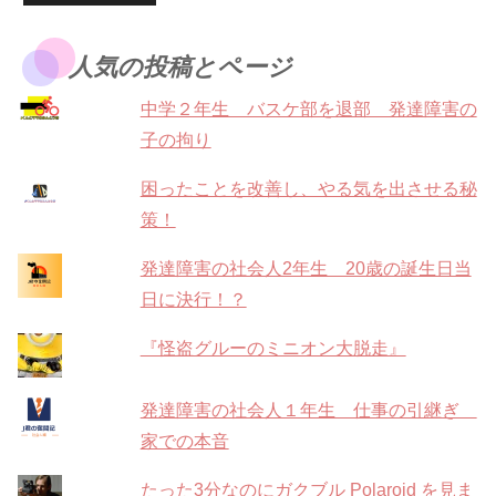
人気の投稿とページ
中学２年生 バスケ部を退部 発達障害の
子の拘り
困ったことを改善し、やる気を出させる秘
策！
発達障害の社会人2年生 20歳の誕生日当
日に決行！？
『怪盗グルーのミニオン大脱走』
発達障害の社会人１年生 仕事の引継ぎ
家での本音
たった3分なのにガクブル Polaroid を見ま