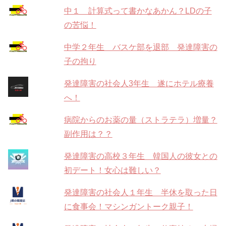
中１ 計算式って書かなあかん？LDの子
の苦悩！
中学２年生 バスケ部を退部 発達障害の
子の拘り
発達障害の社会人3年生 遂にホテル療養
へ！
病院からのお薬の量（ストラテラ）増量？
副作用は？？
発達障害の高校３年生 韓国人の彼女との
初デート！女心は難しい？
発達障害の社会人１年生 半休を取った日
に食事会！マシンガントーク親子！