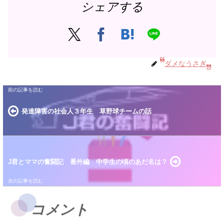
シェアする
ダメなうさぎ
発達障害の社会人３年生 草野球チームの話
J君とママの奮闘記 番外編 中学生の頃のあだ名は？
コメント