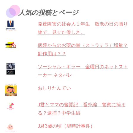
人気の投稿とページ
発達障害の社会人１年生 敬老の日の贈り
物で、見せた優しさ。
病院からのお薬の量（ストラテラ）増量？
副作用は？？
ソーシャル・キラー 金曜日のネットスト
ーカー ネタバレ
おしりたんてい
J君とママの奮闘記 番外編 警察に捕ま
る？逮捕？中学生編
J君3歳の頃（鳩時計事件）