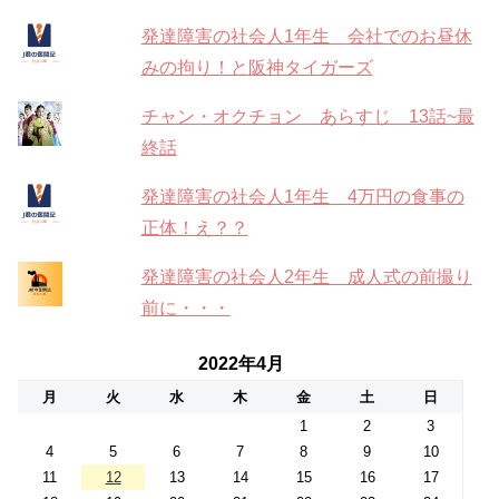
発達障害の社会人1年生 会社でのお昼休
みの拘り！と阪神タイガーズ
チャン・オクチョン あらすじ 13話~最
終話
発達障害の社会人1年生 4万円の食事の
正体！え？？
発達障害の社会人2年生 成人式の前撮り
前に・・・
2022年4月
月
火
水
木
金
土
日
1
2
3
4
5
6
7
8
9
10
11
12
13
14
15
16
17