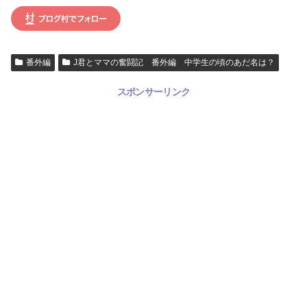
番外編
J君とママの奮闘記 番外編 中学生の頃のあだ名は？
スポンサーリンク