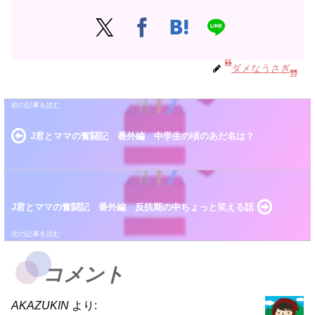
ダメなうさぎ
J君とママの奮闘記 番外編 中学生の頃のあだ名は？
J君とママの奮闘記 番外編 反抗期の中ちょっと笑える話
コメント
AKAZUKIN
より: