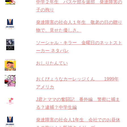
中学２年生 バスケ部を退部 発達障害の
子の拘り
発達障害の社会人１年生 敬老の日の贈り
物で、見せた優しさ。
ソーシャル・キラー 金曜日のネットスト
ーカー ネタバレ
おしりたんてい
おくびょうなカーレッジくん 1999年
アメリカ
J君とママの奮闘記 番外編 警察に捕ま
る？逮捕？中学生編
発達障害の社会人1年生 会社でのお昼休