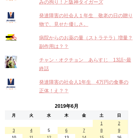
みの拘り！と阪神タイガーズ
発達障害の社会人１年生 敬老の日の贈り
物で、見せた優しさ。
病院からのお薬の量（ストラテラ）増量？
副作用は？？
チャン・オクチョン あらすじ 13話~最
終話
発達障害の社会人1年生 4万円の食事の
正体！え？？
2019年6月
月
火
水
木
金
土
日
1
2
3
4
5
6
7
8
9
10
11
12
13
14
15
16