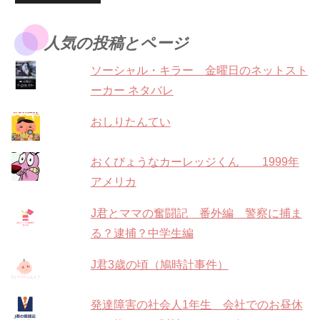
人気の投稿とページ
ソーシャル・キラー 金曜日のネットスト
ーカー ネタバレ
おしりたんてい
おくびょうなカーレッジくん 1999年
アメリカ
J君とママの奮闘記 番外編 警察に捕ま
る？逮捕？中学生編
J君3歳の頃（鳩時計事件）
発達障害の社会人1年生 会社でのお昼休