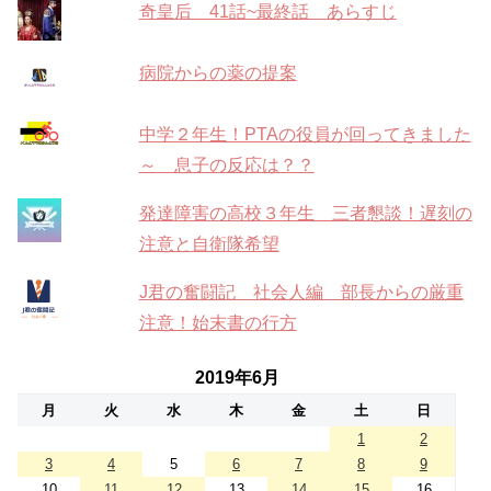
奇皇后 41話~最終話 あらすじ
病院からの薬の提案
中学２年生！PTAの役員が回ってきました
～ 息子の反応は？？
発達障害の高校３年生 三者懇談！遅刻の
注意と自衛隊希望
J君の奮闘記 社会人編 部長からの厳重
注意！始末書の行方
2019年6月
月
火
水
木
金
土
日
1
2
3
4
5
6
7
8
9
10
11
12
13
14
15
16