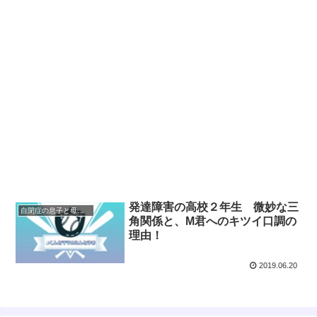
発達障害の高校２年生 微妙な三
自閉症の息子と母の奮闘記 高校編
角関係と、M君へのキツイ口調の
理由！
2019.06.20