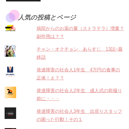
人気の投稿とページ
病院からのお薬の量（ストラテラ）増量？
副作用は？？
チャン・オクチョン あらすじ 13話~最
終話
発達障害の社会人1年生 4万円の食事の
正体！え？？
発達障害の社会人2年生 成人式の前撮り
前に・・・
発達障害の社会人3年生 出戻りスタッフ
の困った行動！その１