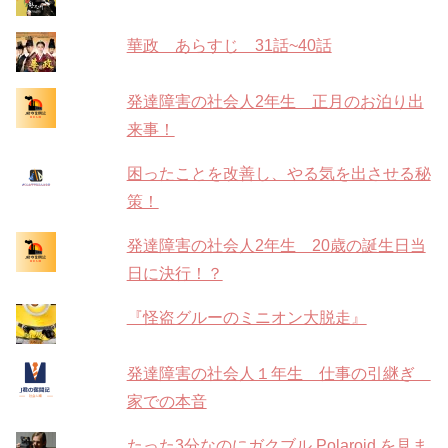
華政 あらすじ 31話~40話
発達障害の社会人2年生 正月のお泊り出
来事！
困ったことを改善し、やる気を出させる秘
策！
発達障害の社会人2年生 20歳の誕生日当
日に決行！？
『怪盗グルーのミニオン大脱走』
発達障害の社会人１年生 仕事の引継ぎ
家での本音
たった3分なのにガクブル Polaroid を見ま