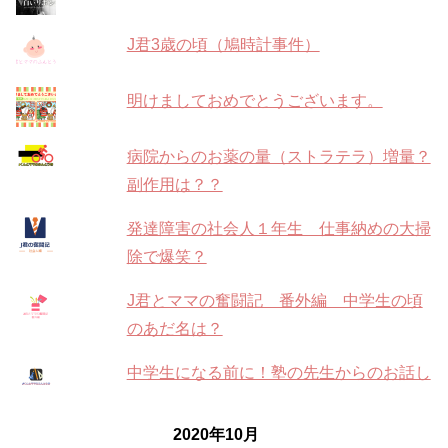
J君3歳の頃（鳩時計事件）
明けましておめでとうございます。
病院からのお薬の量（ストラテラ）増量？
副作用は？？
発達障害の社会人１年生 仕事納めの大掃
除で爆笑？
J君とママの奮闘記 番外編 中学生の頃
のあだ名は？
中学生になる前に！塾の先生からのお話し
2020年10月