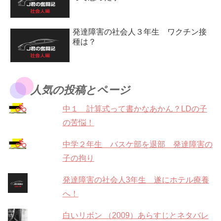
発達障害の社会人３年生 ワクチン接
種は？
人気の投稿とページ
中１ 計算式って書かなあかん？LDの子
の苦悩！
中学２年生 バスケ部を退部 発達障害の
子の拘り
発達障害の社会人3年生 遂にホテル療養
へ！
白いリボン （2009）あらすじとネタバレ