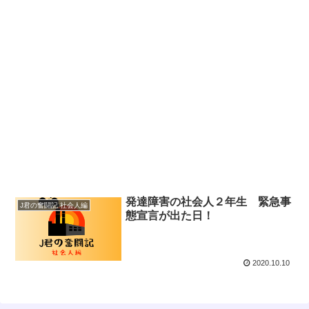
発達障害の社会人２年生 緊急事
J君の奮闘記 社会人編
態宣言が出た日！
2020.10.10