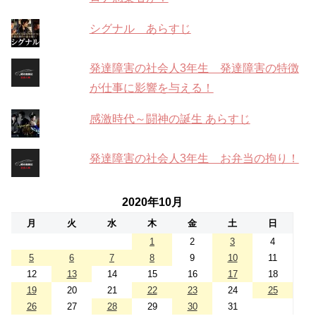
シグナル あらすじ
発達障害の社会人3年生 発達障害の特徴
が仕事に影響を与える！
感激時代～闘神の誕生 あらすじ
発達障害の社会人3年生 お弁当の拘り！
2020年10月
月
火
水
木
金
土
日
1
2
3
4
5
6
7
8
9
10
11
12
13
14
15
16
17
18
19
20
21
22
23
24
25
26
27
28
29
30
31