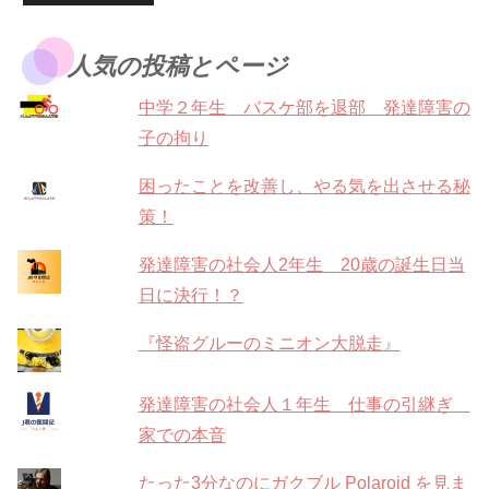
人気の投稿とページ
中学２年生 バスケ部を退部 発達障害の
子の拘り
困ったことを改善し、やる気を出させる秘
策！
発達障害の社会人2年生 20歳の誕生日当
日に決行！？
『怪盗グルーのミニオン大脱走』
発達障害の社会人１年生 仕事の引継ぎ
家での本音
たった3分なのにガクブル Polaroid を見ま