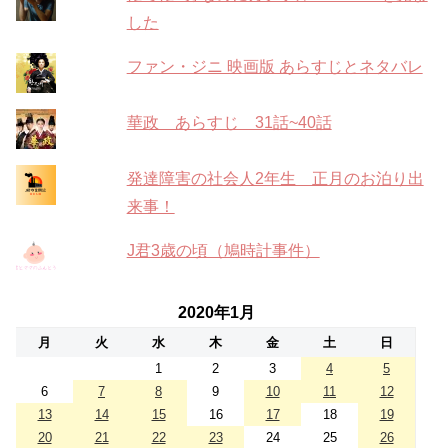
した
ファン・ジニ 映画版 あらすじとネタバレ
華政 あらすじ 31話~40話
発達障害の社会人2年生 正月のお泊り出
来事！
J君3歳の頃（鳩時計事件）
2020年1月
月
火
水
木
金
土
日
1
2
3
4
5
6
7
8
9
10
11
12
13
14
15
16
17
18
19
20
21
22
23
24
25
26