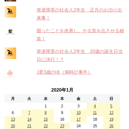
発達障害の社会人2年生 正月のお泊り出
来事！
困ったことを改善し、やる気を出させる秘
策！
発達障害の社会人2年生 20歳の誕生日当
日に決行！？
J君3歳の頃（鳩時計事件）
2020年1月
月
火
水
木
金
土
日
1
2
3
4
5
6
7
8
9
10
11
12
13
14
15
16
17
18
19
20
21
22
23
24
25
26