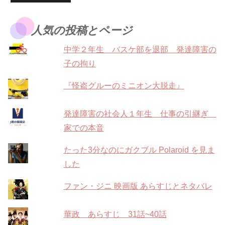
人気の投稿とページ
中学２年生 バスケ部を退部 発達障害の
子の拘り
『怪盗グルーのミニオン大脱走』
発達障害の社会人１年生 仕事の引継ぎ
家での本音
たった3分なのにガクブル Polaroid を見ま
した
ファン・ジニ 映画版 あらすじとネタバレ
華政 あらすじ 31話~40話