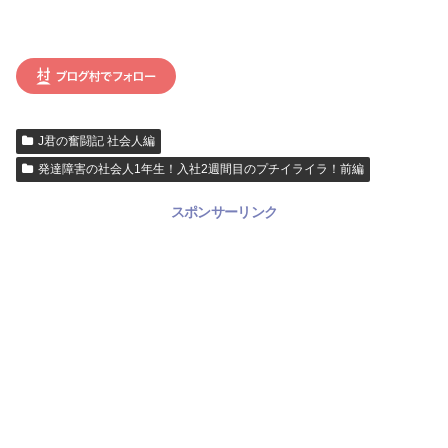
J君の奮闘記 社会人編
発達障害の社会人1年生！入社2週間目のプチイライラ！前編
スポンサーリンク