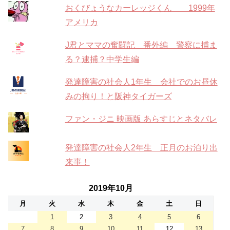
おくびょうなカーレッジくん 1999年
アメリカ
J君とママの奮闘記 番外編 警察に捕ま
る？逮捕？中学生編
発達障害の社会人1年生 会社でのお昼休
みの拘り！と阪神タイガーズ
ファン・ジニ 映画版 あらすじとネタバレ
発達障害の社会人2年生 正月のお泊り出
来事！
2019年10月
月
火
水
木
金
土
日
1
2
3
4
5
6
7
8
9
10
11
12
13