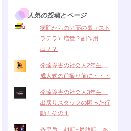
人気の投稿とページ
病院からのお薬の量（スト
ラテラ）増量？副作用
は？？
発達障害の社会人2年生
成人式の前撮り前に・・・
発達障害の社会人3年生
出戻りスタッフの困った行
動！その１
奇皇后 41話~最終話 あ