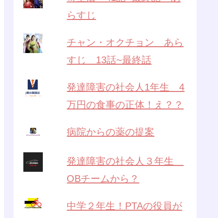
らすじ
チャン・オクチョン あら
すじ 13話~最終話
発達障害の社会人1年生 4
万円の食事の正体！え？？
病院からの薬の提案
発達障害の社会人３年生
OBチームから？
中学２年生！PTAの役員が