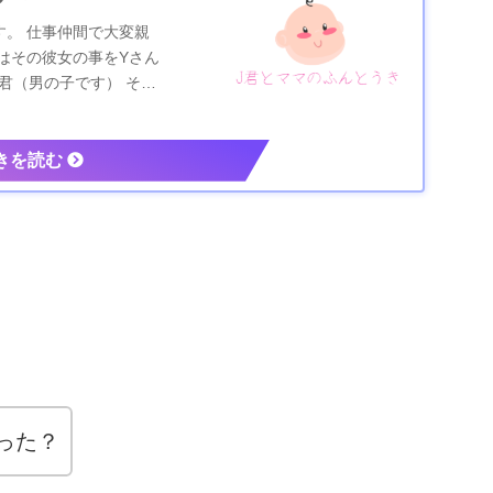
。 仕事仲間で大変親
はその彼女の事をYさん
君（男の子です） その
った？