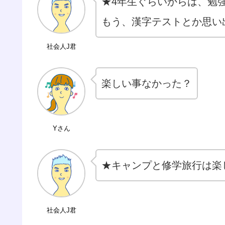
★4年生ぐらいからは、勉
もう、漢字テストとか思い出
社会人J君
楽しい事なかった？
Yさん
★キャンプと修学旅行は楽
社会人J君