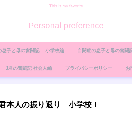
This is my favorite
Personal preference
の息子と母の奮闘記 小学校編
自閉症の息子と母の奮闘記
J君の奮闘記 社会人編
プライバシーポリシー
お
J君本人の振り返り 小学校！