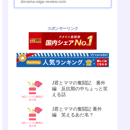
dorama-eiga-review.com
スポンサーリンク
J君とママの奮闘記 番外
編 反抗期の中ちょっと笑
える話
J君とママの奮闘記 番外
編 笑えるあだ名？