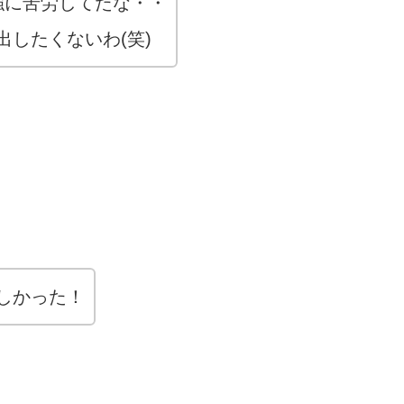
強に苦労してたな・・
したくないわ(笑)
しかった！