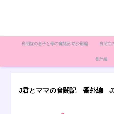
自閉症の息子と母の奮闘記 幼少期編
自閉症
番外編
J君とママの奮闘記 番外編 