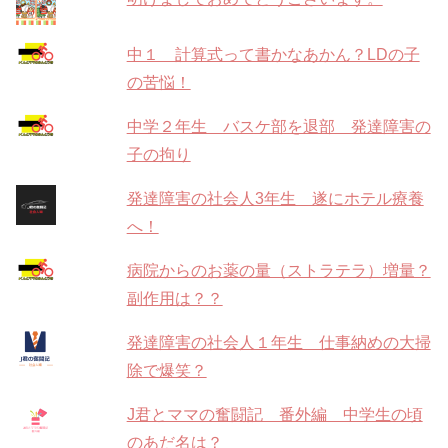
中１ 計算式って書かなあかん？LDの子
の苦悩！
中学２年生 バスケ部を退部 発達障害の
子の拘り
発達障害の社会人3年生 遂にホテル療養
へ！
病院からのお薬の量（ストラテラ）増量？
副作用は？？
発達障害の社会人１年生 仕事納めの大掃
除で爆笑？
J君とママの奮闘記 番外編 中学生の頃
のあだ名は？