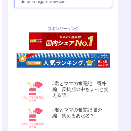
dorama-eiga-review.com
スポンサーリンク
J君とママの奮闘記 番外
編 反抗期の中ちょっと笑
える話
J君とママの奮闘記 番外
編 笑えるあだ名？