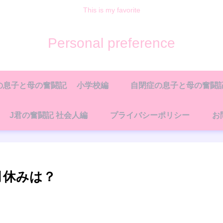
This is my favorite
Personal preference
の息子と母の奮闘記 小学校編
自閉症の息子と母の奮闘記
J君の奮闘記 社会人編
プライバシーポリシー
お
月休みは？