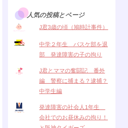
人気の投稿とページ
J君3歳の頃（鳩時計事件）
中学２年生 バスケ部を退
部 発達障害の子の拘り
J君とママの奮闘記 番外
編 警察に捕まる？逮捕？
中学生編
発達障害の社会人1年生
会社でのお昼休みの拘り！
と阪神タイガーズ