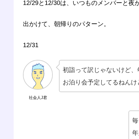
12/29と12/30は、いつものメンバーと夜
出かけて、朝帰りのパターン。
12/31
初詣って訳じゃないけど、
お泊り会予定してるねんけ
社会人J君
毎
年