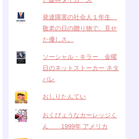
発達障害の社会人１年生
敬老の日の贈り物で、見せ
た優しさ。
ソーシャル・キラー 金曜
日のネットストーカー ネタ
バレ
おしりたんてい
おくびょうなカーレッジく
ん 1999年 アメリカ