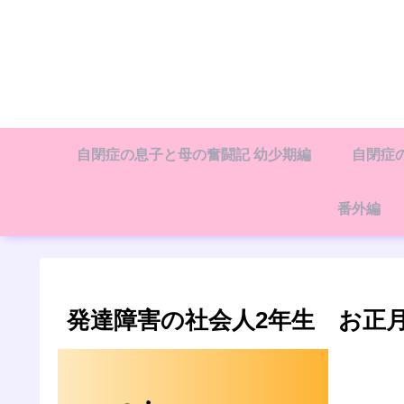
自閉症の息子と母の奮闘記 幼少期編
自閉症
番外編
発達障害の社会人2年生 お正