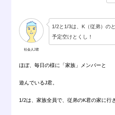
1/2と1/3は、K（従弟）
予定空けとくし！
社会人J君
ほぼ、毎日の様に「家族」メンバーと
遊んでいるJ君。
1/2は、家族全員で、従弟のK君の家に行