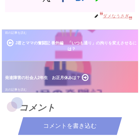
ダメなうさぎ
J君とママの奮闘記 番外編 「いつも通り」の拘りを変えさせるに
は？
発達障害の社会人2年生 お正月休みは？
コメント
コメントを書き込む