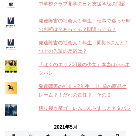
中学校クラブ見学の日と支援学級の問題
発達障害の社会人１年生 仕事で迷った時
の判断は？あってる？間違ってる？
発達障害の社会人１年生 同期Sさんと１
つ上の先輩の反応は？
「ぼくのエリ 200歳の少女」本当は○○○ネ
タバレ
発達障害の社会人2年生 1年前の商品ク
レーム？！だれの責任？ その２
切り裂き魔ゴーレム あらすじとネタバレ
2021年5月