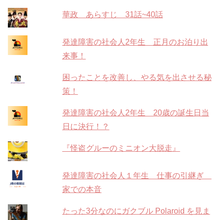
華政 あらすじ 31話~40話
発達障害の社会人2年生 正月のお泊り出
来事！
困ったことを改善し、やる気を出させる秘
策！
発達障害の社会人2年生 20歳の誕生日当
日に決行！？
『怪盗グルーのミニオン大脱走』
発達障害の社会人１年生 仕事の引継ぎ
家での本音
たった3分なのにガクブル Polaroid を見ま