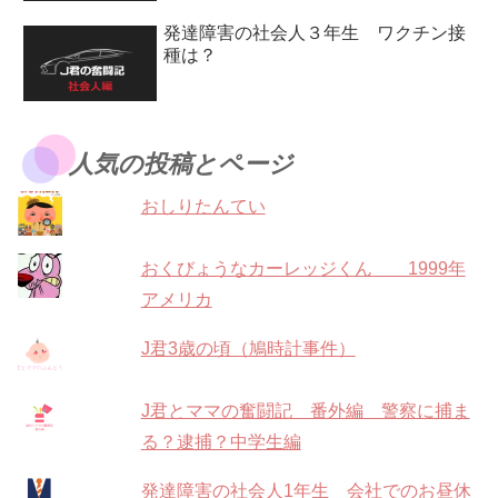
発達障害の社会人３年生 ワクチン接
種は？
人気の投稿とページ
おしりたんてい
おくびょうなカーレッジくん 1999年
アメリカ
J君3歳の頃（鳩時計事件）
J君とママの奮闘記 番外編 警察に捕ま
る？逮捕？中学生編
発達障害の社会人1年生 会社でのお昼休