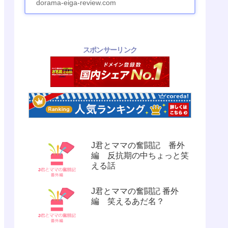
dorama-eiga-review.com
スポンサーリンク
J君とママの奮闘記 番外
編 反抗期の中ちょっと笑
える話
J君とママの奮闘記 番外
編 笑えるあだ名？