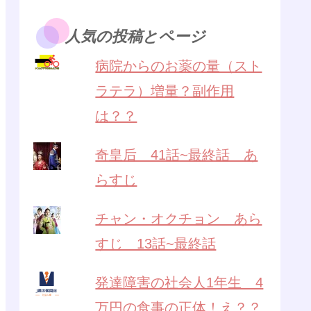
人気の投稿とページ
病院からのお薬の量（スト
ラテラ）増量？副作用
は？？
奇皇后 41話~最終話 あ
らすじ
チャン・オクチョン あら
すじ 13話~最終話
発達障害の社会人1年生 4
万円の食事の正体！え？？