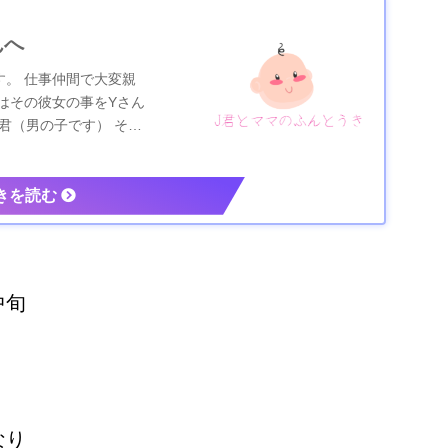
んへ
。 仕事仲間で大変親
はその彼女の事をYさん
君（男の子です） その
中旬
。
なり