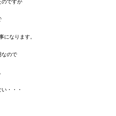
たのですが
で
事になります。
明なので
。
ない・・・