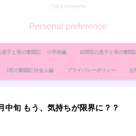
This is my favorite
Personal preference
の息子と母の奮闘記 小学校編
自閉症の息子と母の奮闘記
J君の奮闘記 社会人編
プライバシーポリシー
お
月中旬 もう、気持ちが限界に？？