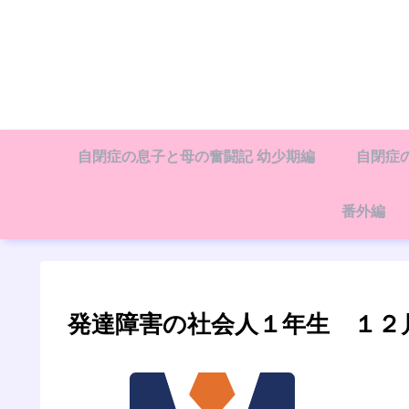
自閉症の息子と母の奮闘記 幼少期編
自閉症
番外編
発達障害の社会人１年生 １２