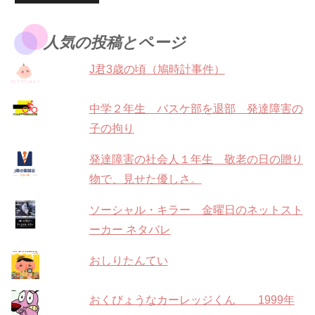
人気の投稿とページ
J君3歳の頃（鳩時計事件）
中学２年生 バスケ部を退部 発達障害の
子の拘り
発達障害の社会人１年生 敬老の日の贈り
物で、見せた優しさ。
ソーシャル・キラー 金曜日のネットスト
ーカー ネタバレ
おしりたんてい
おくびょうなカーレッジくん 1999年