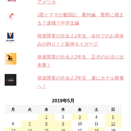
アメリカ
J君とママの奮闘記 番外編 警察に捕ま
る？逮捕？中学生編
発達障害の社会人1年生 会社でのお昼休
みの拘り！と阪神タイガーズ
発達障害の社会人2年生 正月のお泊り出
来事！
発達障害の社会人3年生 遂にホテル療養
へ！
2019年5月
月
火
水
木
金
土
日
1
2
3
4
5
6
7
8
9
10
11
12
13
14
15
16
17
18
19