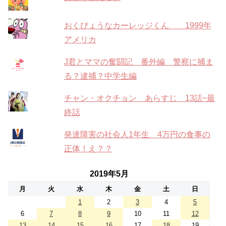
おくびょうなカーレッジくん 1999年
アメリカ
J君とママの奮闘記 番外編 警察に捕ま
る？逮捕？中学生編
チャン・オクチョン あらすじ 13話~最
終話
発達障害の社会人1年生 4万円の食事の
正体！え？？
2019年5月
月
火
水
木
金
土
日
1
2
3
4
5
6
7
8
9
10
11
12
13
14
15
16
17
18
19