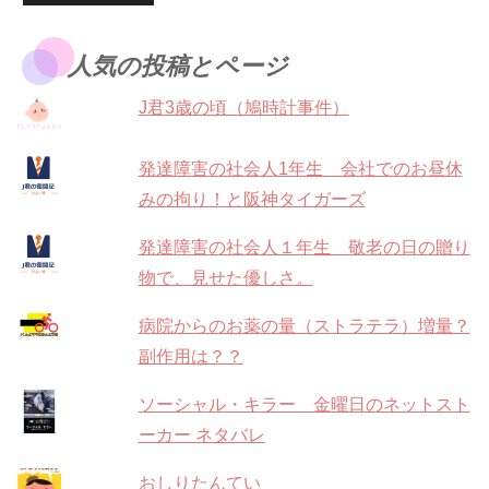
人気の投稿とページ
J君3歳の頃（鳩時計事件）
発達障害の社会人1年生 会社でのお昼休
みの拘り！と阪神タイガーズ
発達障害の社会人１年生 敬老の日の贈り
物で、見せた優しさ。
病院からのお薬の量（ストラテラ）増量？
副作用は？？
ソーシャル・キラー 金曜日のネットスト
ーカー ネタバレ
おしりたんてい