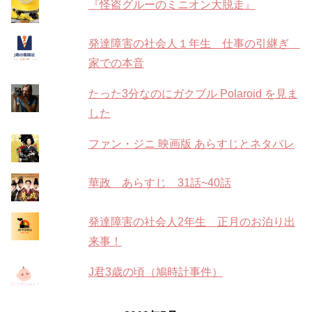
『怪盗グルーのミニオン大脱走』
発達障害の社会人１年生 仕事の引継ぎ
家での本音
たった3分なのにガクブル Polaroid を見ま
した
ファン・ジニ 映画版 あらすじとネタバレ
華政 あらすじ 31話~40話
発達障害の社会人2年生 正月のお泊り出
来事！
J君3歳の頃（鳩時計事件）