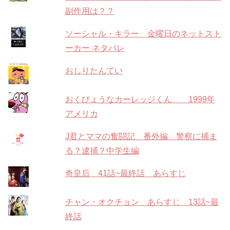
副作用は？？
ソーシャル・キラー 金曜日のネットスト
ーカー ネタバレ
おしりたんてい
おくびょうなカーレッジくん 1999年
アメリカ
J君とママの奮闘記 番外編 警察に捕ま
る？逮捕？中学生編
奇皇后 41話~最終話 あらすじ
チャン・オクチョン あらすじ 13話~最
終話