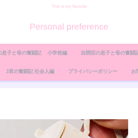
This is my favorite
Personal preference
の息子と母の奮闘記 小学校編
自閉症の息子と母の奮闘記
J君の奮闘記 社会人編
プライバシーポリシー
お