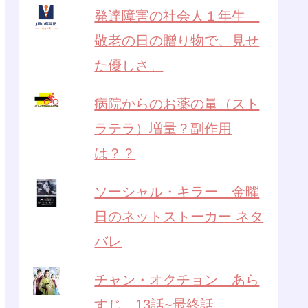
発達障害の社会人１年生
敬老の日の贈り物で、見せ
た優しさ。
病院からのお薬の量（スト
ラテラ）増量？副作用
は？？
ソーシャル・キラー 金曜
日のネットストーカー ネタ
バレ
チャン・オクチョン あら
すじ 13話~最終話