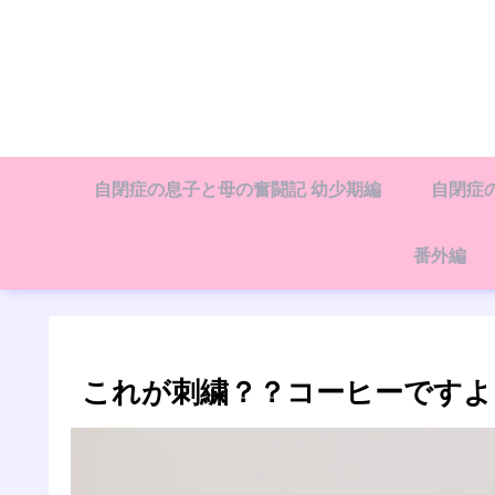
自閉症の息子と母の奮闘記 幼少期編
自閉症
番外編
これが刺繍？？コーヒーですよ