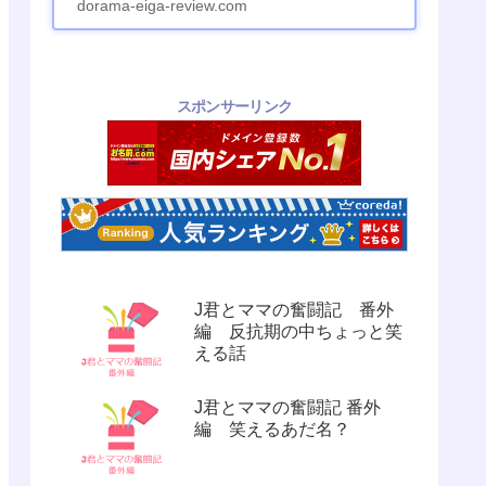
dorama-eiga-review.com
スポンサーリンク
J君とママの奮闘記 番外
編 反抗期の中ちょっと笑
える話
J君とママの奮闘記 番外
編 笑えるあだ名？