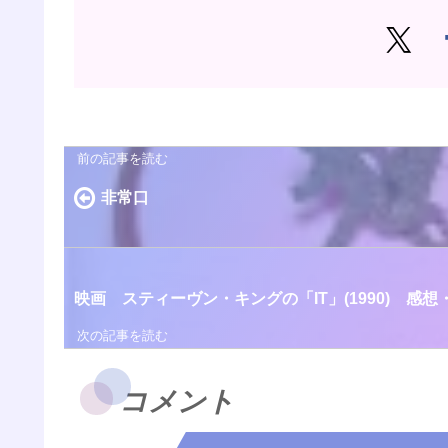
非常口
映画 スティーヴン・キングの「IT」(1990) 感
コメント