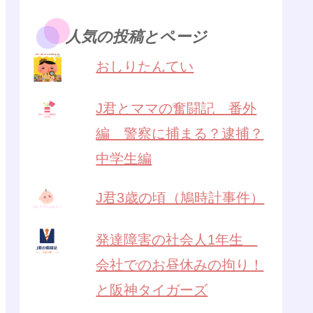
人気の投稿とページ
おしりたんてい
J君とママの奮闘記 番外
編 警察に捕まる？逮捕？
中学生編
J君3歳の頃（鳩時計事件）
発達障害の社会人1年生
会社でのお昼休みの拘り！
と阪神タイガーズ