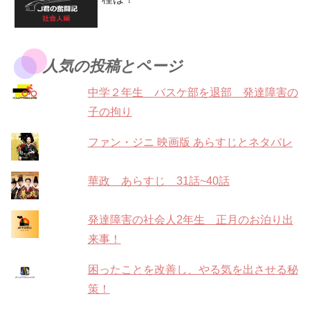
人気の投稿とページ
中学２年生 バスケ部を退部 発達障害の
子の拘り
ファン・ジニ 映画版 あらすじとネタバレ
華政 あらすじ 31話~40話
発達障害の社会人2年生 正月のお泊り出
来事！
困ったことを改善し、やる気を出させる秘
策！