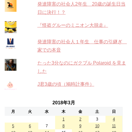
発達障害の社会人2年生 20歳の誕生日当
日に決行！？
『怪盗グルーのミニオン大脱走』
発達障害の社会人１年生 仕事の引継ぎ
家での本音
たった3分なのにガクブル Polaroid を見ま
した
J君3歳の頃（鳩時計事件）
2018年3月
月
火
水
木
金
土
日
1
2
3
4
5
6
7
8
9
10
11