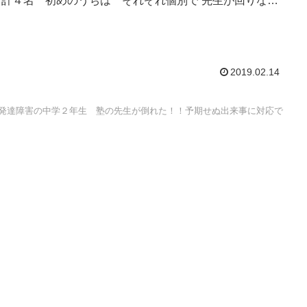
 計４名 初めのうちは それぞれ個別で 先生が回りなが
授業。そのうち...
2019.02.14
発達障害の中学２年生 塾の先生が倒れた！！予期せぬ出来事に対応で