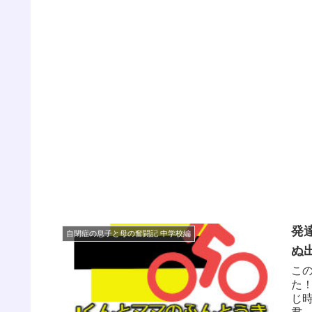
発
自閉症の息子と母の奮闘記 中学校編
ぬ
こ
た
じ