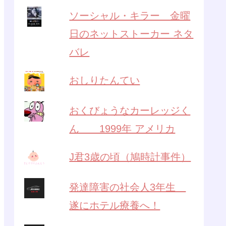
ソーシャル・キラー 金曜
日のネットストーカー ネタ
バレ
おしりたんてい
おくびょうなカーレッジく
ん 1999年 アメリカ
J君3歳の頃（鳩時計事件）
発達障害の社会人3年生
遂にホテル療養へ！