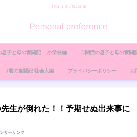
This is my favorite
Personal preference
の息子と母の奮闘記 小学校編
自閉症の息子と母の奮闘記
J君の奮闘記 社会人編
プライバシーポリシー
お
の先生が倒れた！！予期せぬ出来事に
ンサーリンク