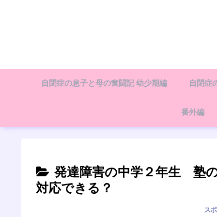
自閉症の息子と母の奮闘記 幼少期編
自閉症
番外編
発達障害の中学２年生 塾
対応できる？
スポ