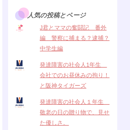
人気の投稿とページ
J君とママの奮闘記 番外
編 警察に捕まる？逮捕？
中学生編
発達障害の社会人1年生
会社でのお昼休みの拘り！
と阪神タイガーズ
発達障害の社会人１年生
敬老の日の贈り物で、見せ
た優しさ。