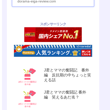
dorama-eiga-review.com
スポンサーリンク
J君とママの奮闘記 番外
編 反抗期の中ちょっと笑
える話
J君とママの奮闘記 番外
編 笑えるあだ名？