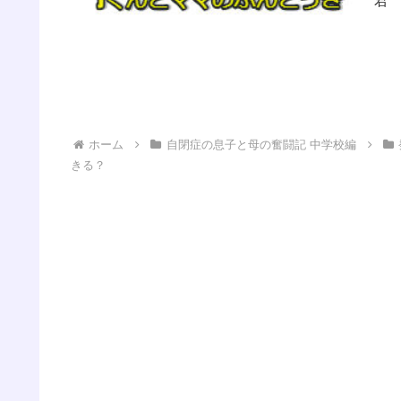
君
らの
ホーム
自閉症の息子と母の奮闘記 中学校編
きる？