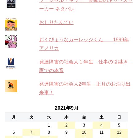
ソーシャル・キラー 金曜日のネットスト
ーカー ネタバレ
おしりたんてい
おくびょうなカーレッジくん 1999年
アメリカ
発達障害の社会人１年生 仕事の引継ぎ
家での本音
発達障害の社会人2年生 正月のお泊り出
来事！
2021年9月
月
火
水
木
金
土
日
1
2
3
4
5
6
7
8
9
10
11
12