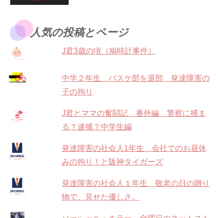
人気の投稿とページ
J君3歳の頃（鳩時計事件）
中学２年生 バスケ部を退部 発達障害の
子の拘り
J君とママの奮闘記 番外編 警察に捕ま
る？逮捕？中学生編
発達障害の社会人1年生 会社でのお昼休
みの拘り！と阪神タイガーズ
発達障害の社会人１年生 敬老の日の贈り
物で、見せた優しさ。