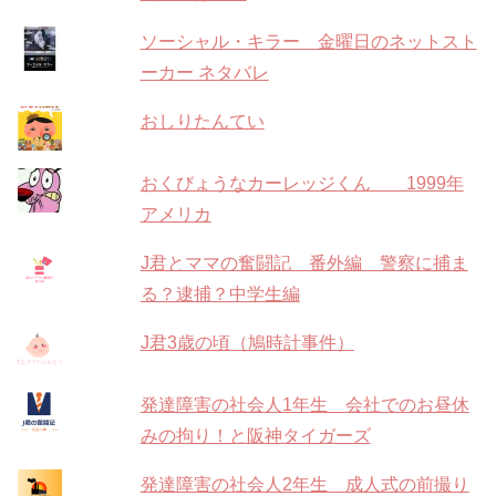
ソーシャル・キラー 金曜日のネットスト
ーカー ネタバレ
おしりたんてい
おくびょうなカーレッジくん 1999年
アメリカ
J君とママの奮闘記 番外編 警察に捕ま
る？逮捕？中学生編
J君3歳の頃（鳩時計事件）
発達障害の社会人1年生 会社でのお昼休
みの拘り！と阪神タイガーズ
発達障害の社会人2年生 成人式の前撮り