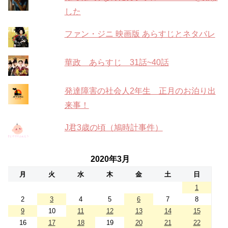
した
ファン・ジニ 映画版 あらすじとネタバレ
華政 あらすじ 31話~40話
発達障害の社会人2年生 正月のお泊り出
来事！
J君3歳の頃（鳩時計事件）
2020年3月
月
火
水
木
金
土
日
1
2
3
4
5
6
7
8
9
10
11
12
13
14
15
16
17
18
19
20
21
22