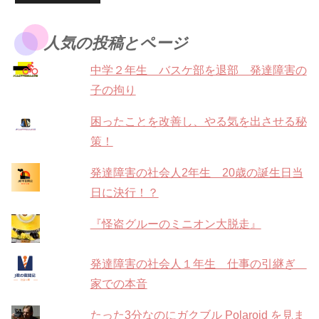
人気の投稿とページ
中学２年生 バスケ部を退部 発達障害の
子の拘り
困ったことを改善し、やる気を出させる秘
策！
発達障害の社会人2年生 20歳の誕生日当
日に決行！？
『怪盗グルーのミニオン大脱走』
発達障害の社会人１年生 仕事の引継ぎ
家での本音
たった3分なのにガクブル Polaroid を見ま