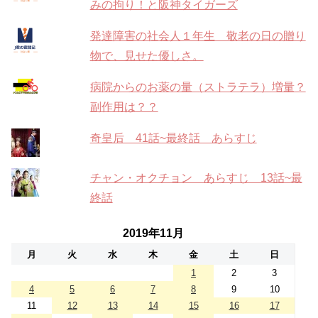
みの拘り！と阪神タイガーズ
発達障害の社会人１年生 敬老の日の贈り
物で、見せた優しさ。
病院からのお薬の量（ストラテラ）増量？
副作用は？？
奇皇后 41話~最終話 あらすじ
チャン・オクチョン あらすじ 13話~最
終話
2019年11月
月
火
水
木
金
土
日
1
2
3
4
5
6
7
8
9
10
11
12
13
14
15
16
17