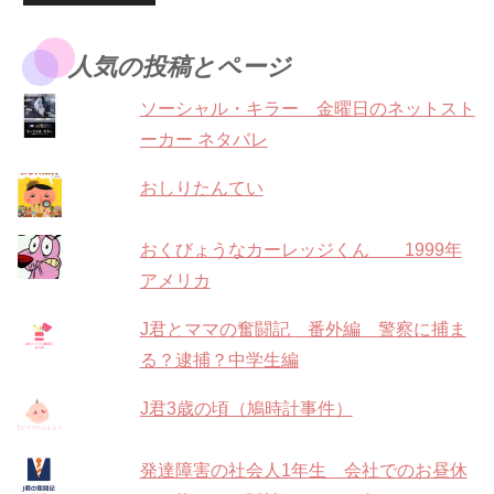
人気の投稿とページ
ソーシャル・キラー 金曜日のネットスト
ーカー ネタバレ
おしりたんてい
おくびょうなカーレッジくん 1999年
アメリカ
J君とママの奮闘記 番外編 警察に捕ま
る？逮捕？中学生編
J君3歳の頃（鳩時計事件）
発達障害の社会人1年生 会社でのお昼休