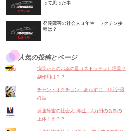
って思った事
発達障害の社会人３年生 ワクチン接
種は？
人気の投稿とページ
病院からのお薬の量（ストラテラ）増量？
副作用は？？
チャン・オクチョン あらすじ 13話~最
終話
発達障害の社会人1年生 4万円の食事の
正体！え？？