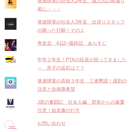
発達障害の社会人2年生 成人式の前撮り
前に・・・
発達障害の社会人3年生 出戻りスタッフ
の困った行動！その１
奇皇后 41話~最終話 あらすじ
中学２年生！PTAの役員が回ってきました
～ 息子の反応は？？
発達障害の高校３年生 三者懇談！遅刻の
注意と自衛隊希望
J君の奮闘記 社会人編 部長からの厳重
注意！始末書の行方
お問い合わせ