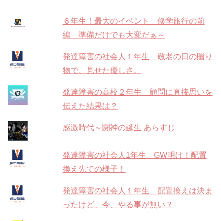
６年生！最大のイベント 修学旅行の前
編 準備だけでも大変だぁ～
発達障害の社会人１年生 敬老の日の贈り
物で、見せた優しさ。
発達障害の高校２年生 顧問に直接思いを
伝えた結果は？
感激時代～闘神の誕生 あらすじ
発達障害の社会人1年生 GW明け！配置
換え先での様子！
発達障害の社会人１年生 配置換えは決ま
ったけど、今、やる事が無い？