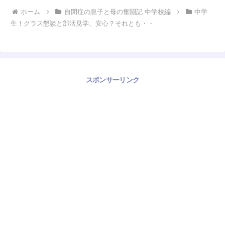
ホーム
自閉症の息子と母の奮闘記 中学校編
中学
生！クラス懇談と部活見学、安心？それとも・・
スポンサーリンク