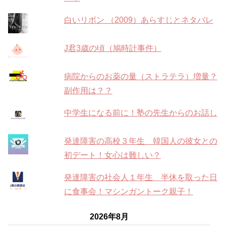
白いリボン （2009）あらすじとネタバレ
J君3歳の頃（鳩時計事件）
病院からのお薬の量（ストラテラ）増量？
副作用は？？
中学生になる前に！塾の先生からのお話し
発達障害の高校３年生 韓国人の彼女との
初デート！女心は難しい？
発達障害の社会人１年生 半休を取った日
に食事会！マシンガントーク親子！
2026年8月