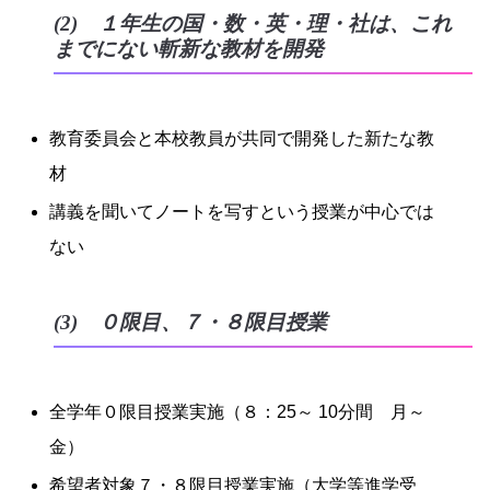
(2) １年生の国・数・英・理・社は、これ
までにない斬新な教材を開発
教育委員会と本校教員が共同で開発した新たな教
材
講義を聞いてノートを写すという授業が中心では
ない
(3) ０限目、７・８限目授業
全学年０限目授業実施（８：25～ 10分間 月～
金）
希望者対象７・８限目授業実施（大学等進学受