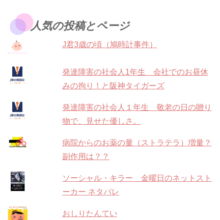
人気の投稿とページ
J君3歳の頃（鳩時計事件）
発達障害の社会人1年生 会社でのお昼休
みの拘り！と阪神タイガーズ
発達障害の社会人１年生 敬老の日の贈り
物で、見せた優しさ。
病院からのお薬の量（ストラテラ）増量？
副作用は？？
ソーシャル・キラー 金曜日のネットスト
ーカー ネタバレ
おしりたんてい