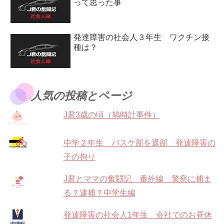
って思った事
発達障害の社会人３年生 ワクチン接
種は？
人気の投稿とページ
J君3歳の頃（鳩時計事件）
中学２年生 バスケ部を退部 発達障害の
子の拘り
J君とママの奮闘記 番外編 警察に捕ま
る？逮捕？中学生編
発達障害の社会人1年生 会社でのお昼休