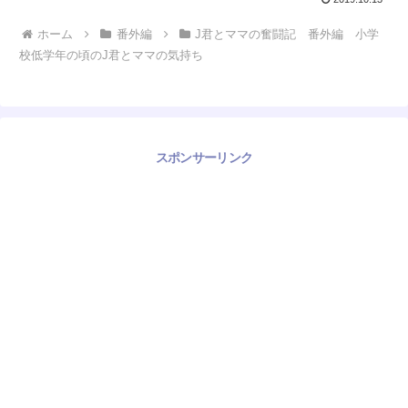
ホーム
番外編
J君とママの奮闘記 番外編 小学
校低学年の頃のJ君とママの気持ち
スポンサーリンク