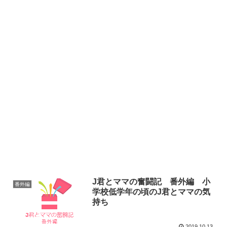
J君とママの奮闘記 番外編 小
番外編
学校低学年の頃のJ君とママの気
持ち
2019.10.13