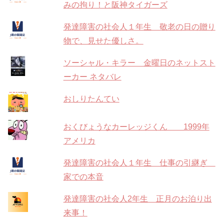
みの拘り！と阪神タイガーズ
発達障害の社会人１年生 敬老の日の贈り
物で、見せた優しさ。
ソーシャル・キラー 金曜日のネットスト
ーカー ネタバレ
おしりたんてい
おくびょうなカーレッジくん 1999年
アメリカ
発達障害の社会人１年生 仕事の引継ぎ
家での本音
発達障害の社会人2年生 正月のお泊り出
来事！