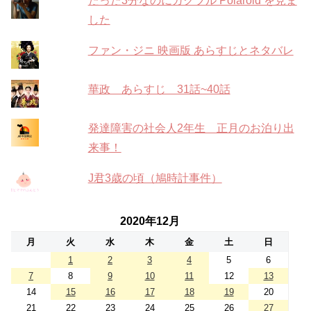
たった3分なのにガクブル Polaroid を見ま
した
ファン・ジニ 映画版 あらすじとネタバレ
華政 あらすじ 31話~40話
発達障害の社会人2年生 正月のお泊り出
来事！
J君3歳の頃（鳩時計事件）
2020年12月
月
火
水
木
金
土
日
1
2
3
4
5
6
7
8
9
10
11
12
13
14
15
16
17
18
19
20
21
22
23
24
25
26
27