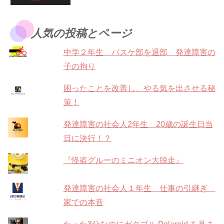
人気の投稿とページ
中学２年生 バスケ部を退部 発達障害の
子の拘り
困ったことを改善し、やる気を出させる秘
策！
発達障害の社会人2年生 20歳の誕生日当
日に決行！？
『怪盗グルーのミニオン大脱走』
発達障害の社会人１年生 仕事の引継ぎ
家での本音