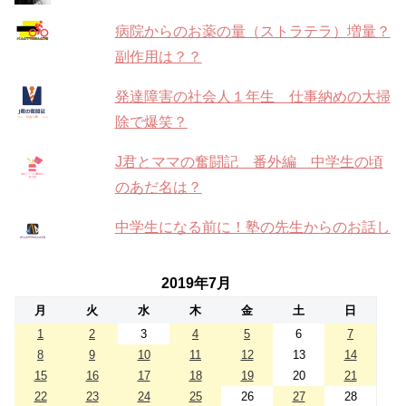
病院からのお薬の量（ストラテラ）増量？
副作用は？？
発達障害の社会人１年生 仕事納めの大掃
除で爆笑？
J君とママの奮闘記 番外編 中学生の頃
のあだ名は？
中学生になる前に！塾の先生からのお話し
2019年7月
月
火
水
木
金
土
日
1
2
3
4
5
6
7
8
9
10
11
12
13
14
15
16
17
18
19
20
21
22
23
24
25
26
27
28