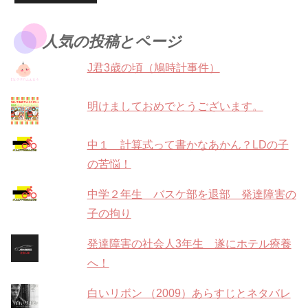
人気の投稿とページ
J君3歳の頃（鳩時計事件）
明けましておめでとうございます。
中１ 計算式って書かなあかん？LDの子
の苦悩！
中学２年生 バスケ部を退部 発達障害の
子の拘り
発達障害の社会人3年生 遂にホテル療養
へ！
白いリボン （2009）あらすじとネタバレ