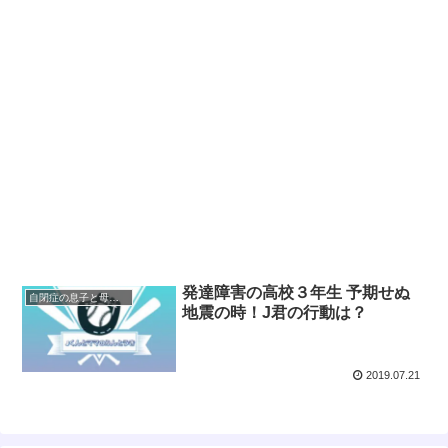
発達障害の高校３年生 予期せぬ
自閉症の息子と母の奮闘記 高校編
地震の時！J君の行動は？
2019.07.21