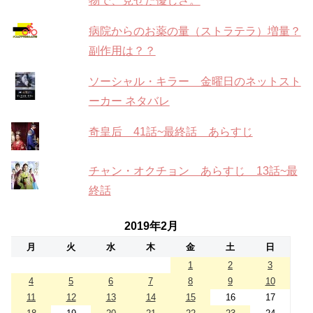
物で、見せた優しさ。
病院からのお薬の量（ストラテラ）増量？
副作用は？？
ソーシャル・キラー 金曜日のネットスト
ーカー ネタバレ
奇皇后 41話~最終話 あらすじ
チャン・オクチョン あらすじ 13話~最
終話
2019年2月
月
火
水
木
金
土
日
1
2
3
4
5
6
7
8
9
10
11
12
13
14
15
16
17