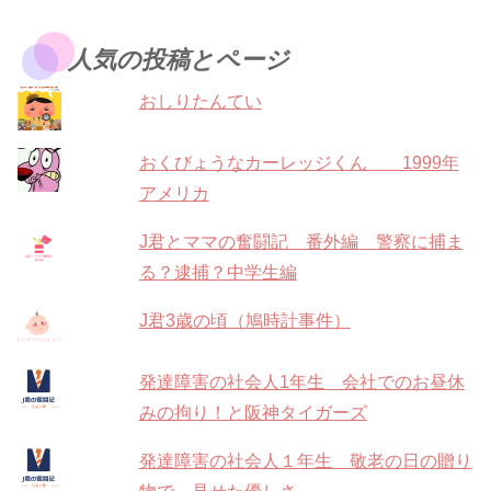
人気の投稿とページ
おしりたんてい
おくびょうなカーレッジくん 1999年
アメリカ
J君とママの奮闘記 番外編 警察に捕ま
る？逮捕？中学生編
J君3歳の頃（鳩時計事件）
発達障害の社会人1年生 会社でのお昼休
みの拘り！と阪神タイガーズ
発達障害の社会人１年生 敬老の日の贈り