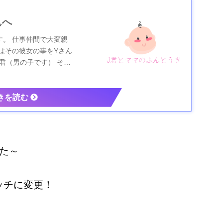
んへ
。 仕事仲間で大変親
はその彼女の事をYさん
君（男の子です） その
した～
ッチに変更！