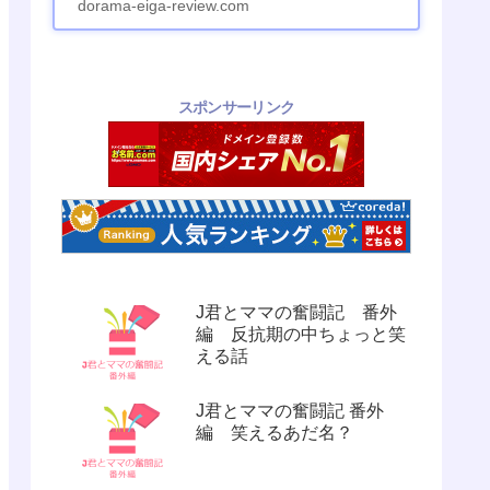
dorama-eiga-review.com
スポンサーリンク
J君とママの奮闘記 番外
編 反抗期の中ちょっと笑
える話
J君とママの奮闘記 番外
編 笑えるあだ名？