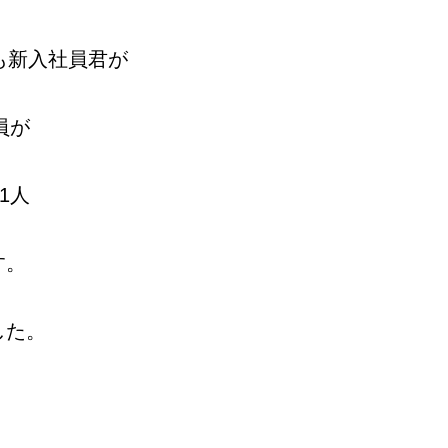
も新入社員君が
員が
1人
す。
した。