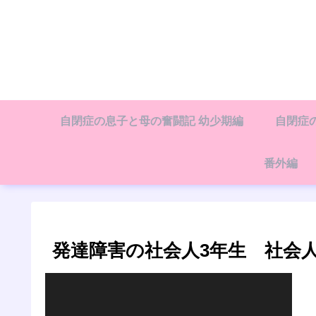
自閉症の息子と母の奮闘記 幼少期編
自閉症
番外編
発達障害の社会人3年生 社会