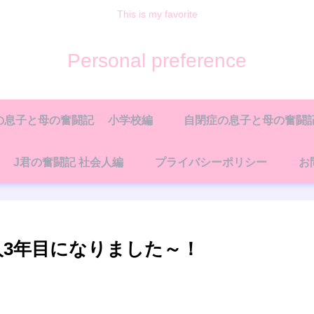
This is my favorite
Personal preference
の息子と母の奮闘記 小学校編
自閉症の息子と母の奮闘記
J君の奮闘記 社会人編
プライバシーポリシー
お
人3年目になりました～！