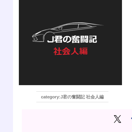
J君の奮闘記 社会人編