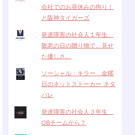
会社でのお昼休みの拘り！
と阪神タイガーズ
発達障害の社会人１年生
敬老の日の贈り物で、見せ
た優しさ。
ソーシャル・キラー 金曜
日のネットストーカー ネタ
バレ
発達障害の社会人３年生
OBチームから？