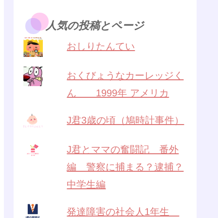
人気の投稿とページ
おしりたんてい
おくびょうなカーレッジく
ん 1999年 アメリカ
J君3歳の頃（鳩時計事件）
J君とママの奮闘記 番外
編 警察に捕まる？逮捕？
中学生編
発達障害の社会人1年生