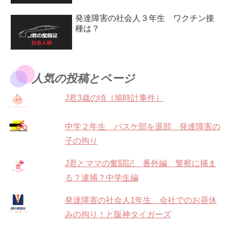
発達障害の社会人３年生 ワクチン接
種は？
人気の投稿とページ
J君3歳の頃（鳩時計事件）
中学２年生 バスケ部を退部 発達障害の
子の拘り
J君とママの奮闘記 番外編 警察に捕ま
る？逮捕？中学生編
発達障害の社会人1年生 会社でのお昼休
みの拘り！と阪神タイガーズ