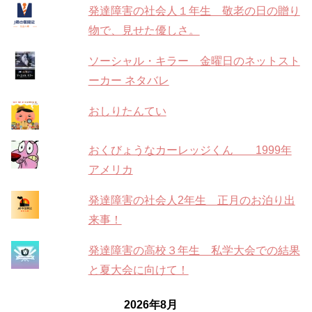
発達障害の社会人１年生 敬老の日の贈り
物で、見せた優しさ。
ソーシャル・キラー 金曜日のネットスト
ーカー ネタバレ
おしりたんてい
おくびょうなカーレッジくん 1999年
アメリカ
発達障害の社会人2年生 正月のお泊り出
来事！
発達障害の高校３年生 私学大会での結果
と夏大会に向けて！
2026年8月