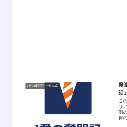
発
J君の奮闘記 社会人編
話
こ
リア
例
何の
か、.