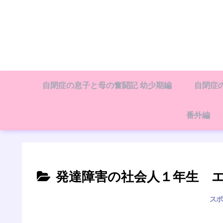
自閉症の息子と母の奮闘記 幼少期編
自閉症
番外編
発達障害の社会人１年生 
スポ