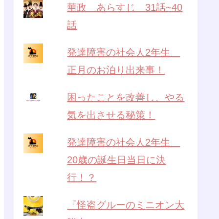
華政 あらすじ 31話~40
話
発達障害の社会人2年生
正月のお泊り出来事！
困ったことを改善し、やる
気を出させる秘策！
発達障害の社会人2年生
20歳の誕生日当日に決
行！？
『怪盗グルーのミニオン大