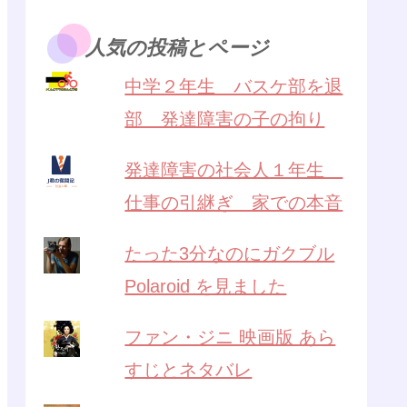
人気の投稿とページ
中学２年生 バスケ部を退
部 発達障害の子の拘り
発達障害の社会人１年生
仕事の引継ぎ 家での本音
たった3分なのにガクブル
Polaroid を見ました
ファン・ジニ 映画版 あら
すじとネタバレ