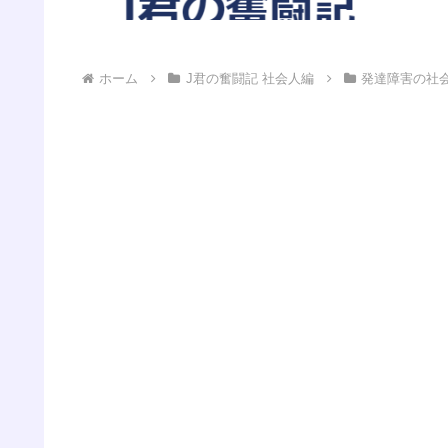
ホーム
J君の奮闘記 社会人編
発達障害の社