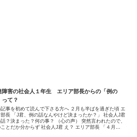
達障害の社会人１年生 エリア部長からの「例の
」って？
の記事を初めて読んで下さる方へ ２月も半ばを過ぎた頃 エ
部長 「J君、例の話なんやけど決まったか？」 社会人J君
の話？決まった？何の事？ （心の声） 突然言われたので、
ことだか分からず 社会人J君 え？ エリア部長 「４月
..