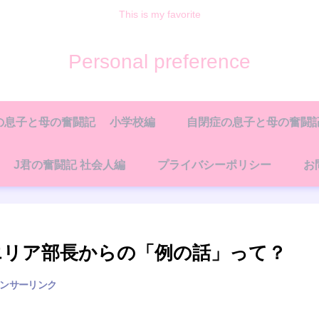
This is my favorite
Personal preference
の息子と母の奮闘記 小学校編
自閉症の息子と母の奮闘記
J君の奮闘記 社会人編
プライバシーポリシー
お
エリア部長からの「例の話」って？
ンサーリンク