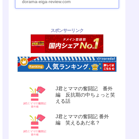
dorama-eiga-review.com
スポンサーリンク
J君とママの奮闘記 番外
編 反抗期の中ちょっと笑
える話
J君とママの奮闘記 番外
編 笑えるあだ名？