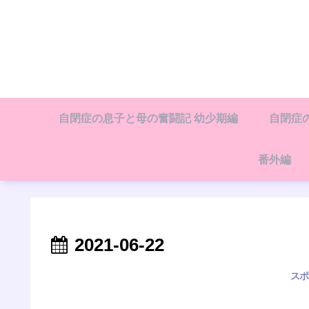
自閉症の息子と母の奮闘記 幼少期編
自閉症
番外編
2021-06-22
スポ