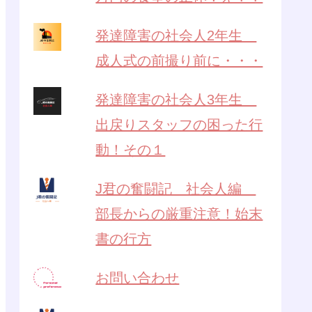
発達障害の社会人2年生
成人式の前撮り前に・・・
発達障害の社会人3年生
出戻りスタッフの困った行
動！その１
J君の奮闘記 社会人編
部長からの厳重注意！始末
書の行方
お問い合わせ