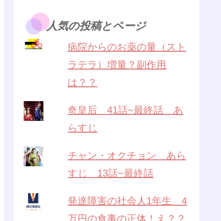
人気の投稿とページ
病院からのお薬の量（スト
ラテラ）増量？副作用
は？？
奇皇后 41話~最終話 あ
らすじ
チャン・オクチョン あら
すじ 13話~最終話
発達障害の社会人1年生 4
万円の食事の正体！え？？