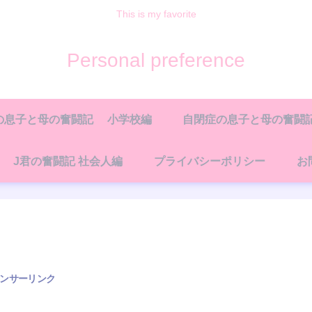
This is my favorite
Personal preference
の息子と母の奮闘記 小学校編
自閉症の息子と母の奮闘記
J君の奮闘記 社会人編
プライバシーポリシー
お
ンサーリンク