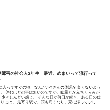
達障害の社会人2年生 最近、めまいって流行って
？
月に入ってすぐの頃、なんだかYさんの体調が 良くないよう
す。 休むほどの事は無いのですが、眩暈とか立ちくらみが
て 少々しんどい感じ。 そんな日が何日か続き、ある日の仕
帰りには、 最寄り駅で、頭も痛くなり、家に帰って少しの
横になっ...