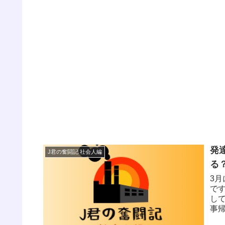
発
J君の奮闘記 社会人編
る
3
で
し
事
間 