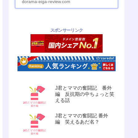
dorama-eiga-review.com
スポンサーリンク
J君とママの奮闘記 番外
編 反抗期の中ちょっと笑
える話
J君とママの奮闘記 番外
編 笑えるあだ名？