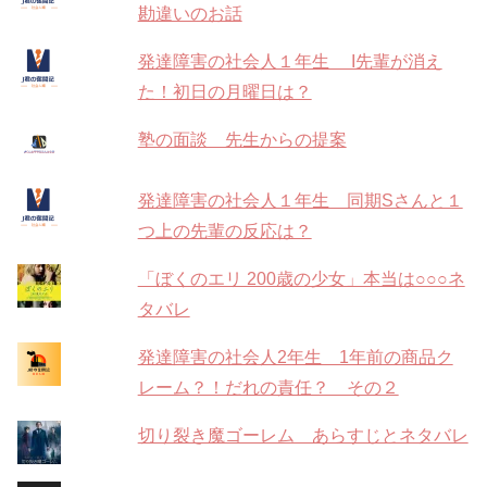
勘違いのお話
発達障害の社会人１年生 I先輩が消え
た！初日の月曜日は？
塾の面談 先生からの提案
発達障害の社会人１年生 同期Sさんと１
つ上の先輩の反応は？
「ぼくのエリ 200歳の少女」本当は○○○ネ
タバレ
発達障害の社会人2年生 1年前の商品ク
レーム？！だれの責任？ その２
切り裂き魔ゴーレム あらすじとネタバレ