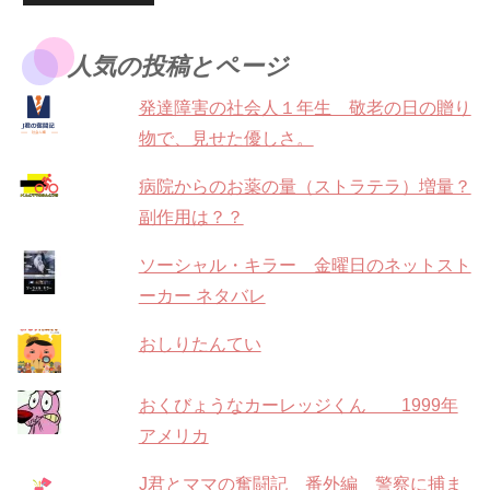
人気の投稿とページ
発達障害の社会人１年生 敬老の日の贈り
物で、見せた優しさ。
病院からのお薬の量（ストラテラ）増量？
副作用は？？
ソーシャル・キラー 金曜日のネットスト
ーカー ネタバレ
おしりたんてい
おくびょうなカーレッジくん 1999年
アメリカ
J君とママの奮闘記 番外編 警察に捕ま