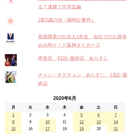
る？逮捕？中学生編
J君3歳の頃（鳩時計事件）
発達障害の社会人1年生 会社でのお昼休
みの拘り！と阪神タイガーズ
奇皇后 41話~最終話 あらすじ
チャン・オクチョン あらすじ 13話~最
終話
2020年6月
月
火
水
木
金
土
日
1
2
3
4
5
6
7
8
9
10
11
12
13
14
15
16
17
18
19
20
21