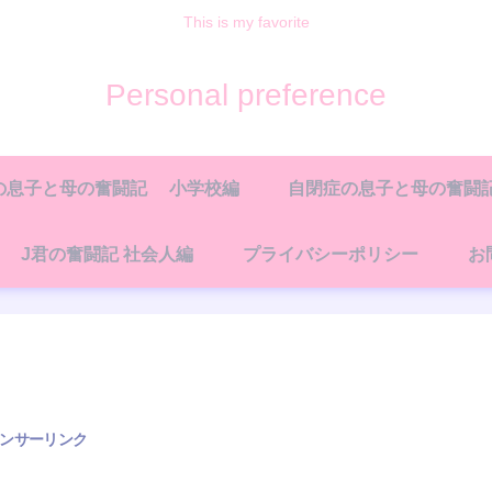
This is my favorite
Personal preference
の息子と母の奮闘記 小学校編
自閉症の息子と母の奮闘記
J君の奮闘記 社会人編
プライバシーポリシー
お
ンサーリンク