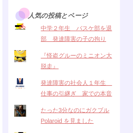
人気の投稿とページ
中学２年生 バスケ部を退
部 発達障害の子の拘り
『怪盗グルーのミニオン大
脱走』
発達障害の社会人１年生
仕事の引継ぎ 家での本音
たった3分なのにガクブル
Polaroid を見ました