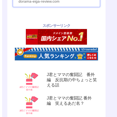
dorama-eiga-review.com
スポンサーリンク
J君とママの奮闘記 番外
編 反抗期の中ちょっと笑
える話
J君とママの奮闘記 番外
編 笑えるあだ名？