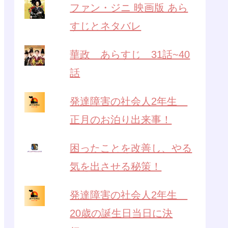
ファン・ジニ 映画版 あら
すじとネタバレ
華政 あらすじ 31話~40
話
発達障害の社会人2年生
正月のお泊り出来事！
困ったことを改善し、やる
気を出させる秘策！
発達障害の社会人2年生
20歳の誕生日当日に決