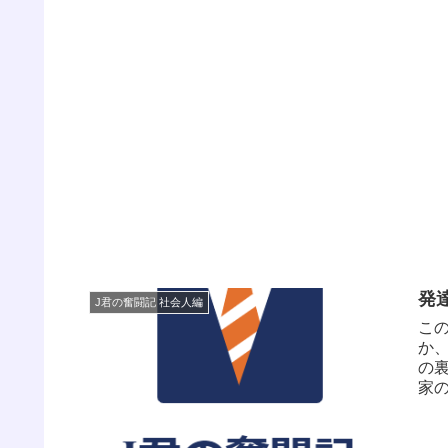
発
J君の奮闘記 社会人編
こ
か
の
家
ます