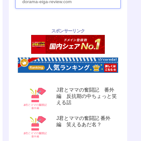
dorama-eiga-review.com
スポンサーリンク
J君とママの奮闘記 番外
編 反抗期の中ちょっと笑
える話
J君とママの奮闘記 番外
編 笑えるあだ名？