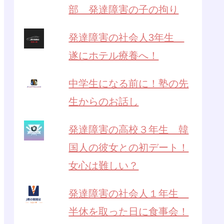
部 発達障害の子の拘り
発達障害の社会人3年生
遂にホテル療養へ！
中学生になる前に！塾の先
生からのお話し
発達障害の高校３年生 韓
国人の彼女との初デート！
女心は難しい？
発達障害の社会人１年生
半休を取った日に食事会！