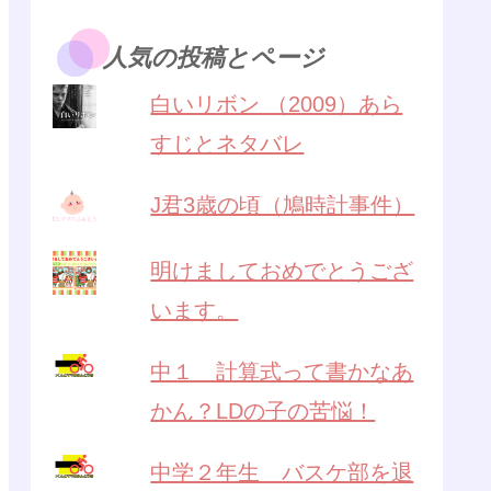
人気の投稿とページ
白いリボン （2009）あら
すじとネタバレ
J君3歳の頃（鳩時計事件）
明けましておめでとうござ
います。
中１ 計算式って書かなあ
かん？LDの子の苦悩！
中学２年生 バスケ部を退