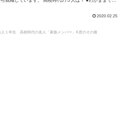
から就職しています。 高校時代の５人は？ ●わがままで、
拗ねるタ...
2020.02.25
会人１年生 高校時代の友人「家族メンバー」K君のその後