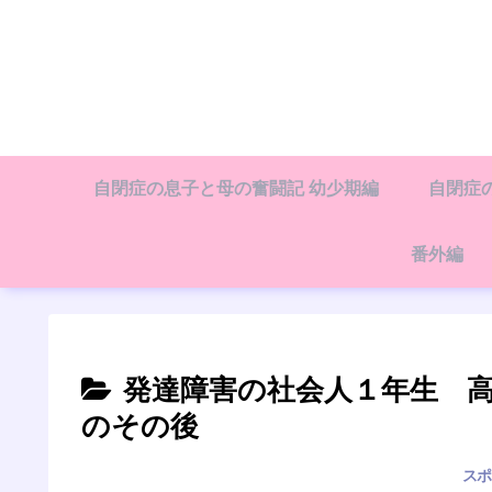
自閉症の息子と母の奮闘記 幼少期編
自閉症
番外編
発達障害の社会人１年生 
のその後
スポ