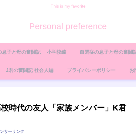
This is my favorite
Personal preference
の息子と母の奮闘記 小学校編
自閉症の息子と母の奮闘記
J君の奮闘記 社会人編
プライバシーポリシー
お
高校時代の友人「家族メンバー」K君
ンサーリンク