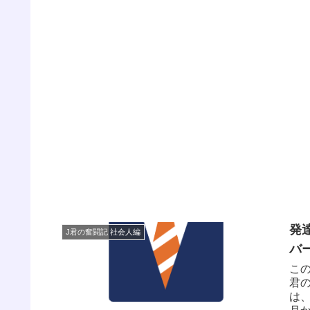
発
J君の奮闘記 社会人編
バ
こ
君
は