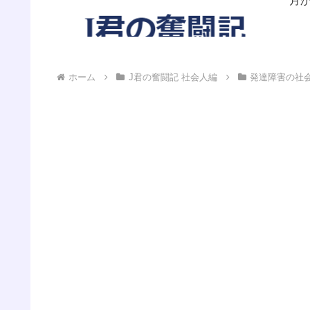
月
すぐ
ホーム
J君の奮闘記 社会人編
発達障害の社