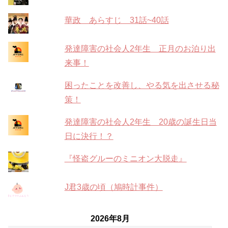
華政 あらすじ 31話~40話
発達障害の社会人2年生 正月のお泊り出
来事！
困ったことを改善し、やる気を出させる秘
策！
発達障害の社会人2年生 20歳の誕生日当
日に決行！？
『怪盗グルーのミニオン大脱走』
J君3歳の頃（鳩時計事件）
2026年8月