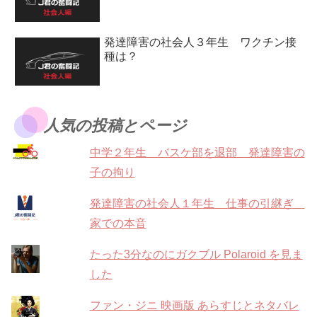
発達障害の社会人３年生 ワクチン接
種は？
人気の投稿とページ
中学２年生 バスケ部を退部 発達障害の
子の拘り
発達障害の社会人１年生 仕事の引継ぎ
家での本音
たった3分なのにガクブル Polaroid を見ま
した
ファン・ジニ 映画版 あらすじとネタバレ