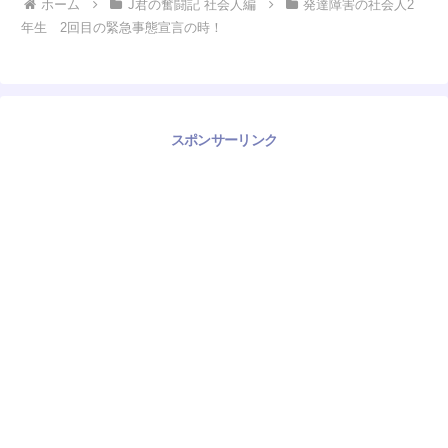
ホーム
J君の奮闘記 社会人編
発達障害の社会人2
年生 2回目の緊急事態宣言の時！
スポンサーリンク