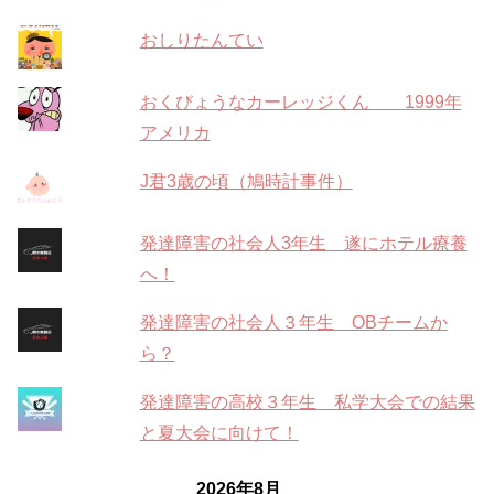
おしりたんてい
おくびょうなカーレッジくん 1999年
アメリカ
J君3歳の頃（鳩時計事件）
発達障害の社会人3年生 遂にホテル療養
へ！
発達障害の社会人３年生 OBチームか
ら？
発達障害の高校３年生 私学大会での結果
と夏大会に向けて！
2026年8月