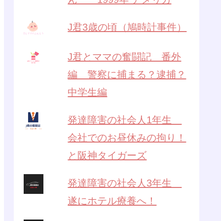
J君3歳の頃（鳩時計事件）
J君とママの奮闘記 番外
編 警察に捕まる？逮捕？
中学生編
発達障害の社会人1年生
会社でのお昼休みの拘り！
と阪神タイガーズ
発達障害の社会人3年生
遂にホテル療養へ！