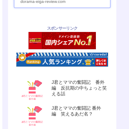
dorama-eiga-review.com
スポンサーリンク
J君とママの奮闘記 番外
編 反抗期の中ちょっと笑
える話
J君とママの奮闘記 番外
編 笑えるあだ名？