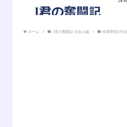
課長
帰っ
ホーム
J君の奮闘記 社会人編
発達障害の社