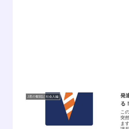
発
J君の奮闘記 社会人編
る
こ
突
ま