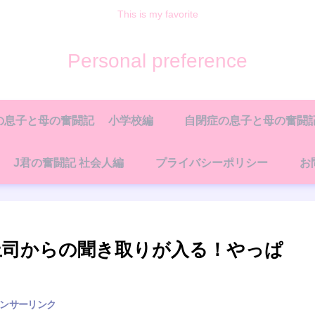
This is my favorite
Personal preference
の息子と母の奮闘記 小学校編
自閉症の息子と母の奮闘記
J君の奮闘記 社会人編
プライバシーポリシー
お
上司からの聞き取りが入る！やっぱ
ンサーリンク