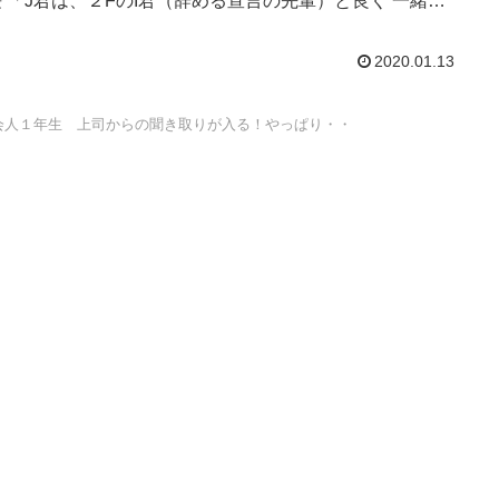
 「J君は、２FのI君（辞める宣言の先輩）と良く 一緒に
てるみ...
2020.01.13
会人１年生 上司からの聞き取りが入る！やっぱり・・