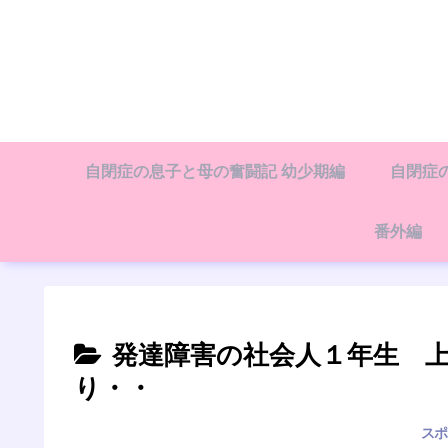
自閉症の息子と母の奮闘記 幼少期編
自閉症
番外編
発達障害の社会人１年生 
り・・
スポ